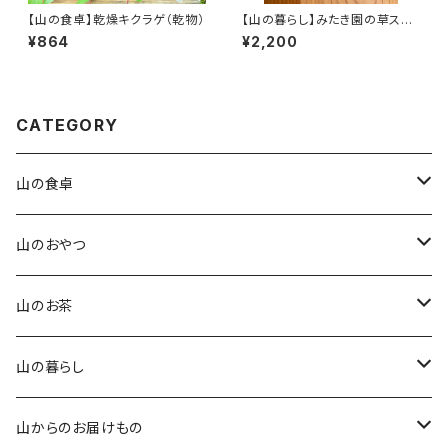
【山の食卓】乾燥キクラゲ（乾物）
【山の暮らし】みたき園の草スリ
ッパ
¥864
¥2,200
CATEGORY
山の食卓
手作りこんにゃく
山のおやつ
田楽味噌
四季を味わう琥珀糖
山のお茶
山椒味噌
石臼挽きのきな粉香るクッキー
番茶
山の暮らし
玄米醤油糀
オリジナル卵せんべい
紅茶
オリジナルてぬぐい
山からのお届けもの