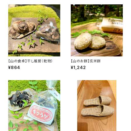
【山の食卓】干し椎茸（乾物）
【山のお餅】玄米餅
¥864
¥1,242