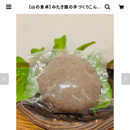
【山の食卓】みたき園の手づくりこんに
ゃく | みたき園