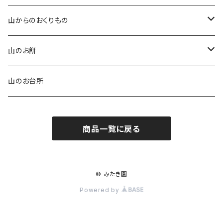
玄米塩糀
草ホーキ ミニ
ふるさと便（年間）
山からのおくりもの
草スリッパ
ふるさと便（ひと月便）
お食事券
山のお餅
ふるさと便（ミニ）
ご利用券
栃餅
山のお台所
よもぎ餅
商品一覧に戻る
玄米餅
白餅
© みたき園
Powered by