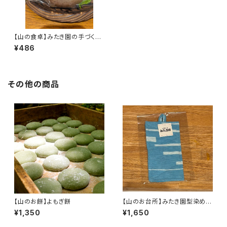
【山の食卓】みたき園の手づくり
こんにゃく
¥486
その他の商品
【山のお餅】よもぎ餅
【山のお台所】みたき園型染めな
べつかみ（青系）
¥1,350
¥1,650