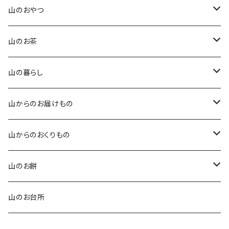
手作りこんにゃく
山のおやつ
田楽味噌
四季を味わう琥珀糖
山のお茶
山椒味噌
石臼挽きのきな粉香るクッキー
番茶
山の暮らし
玄米醤油糀
オリジナル卵せんべい
紅茶
オリジナルてぬぐい
山からのお届けもの
玄米塩糀
草ホーキ ミニ
ふるさと便（年間）
山からのおくりもの
草スリッパ
ふるさと便（ひと月便）
お食事券
山のお餅
ふるさと便（ミニ）
ご利用券
栃餅
山のお台所
よもぎ餅