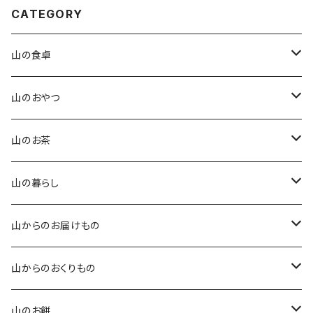
CATEGORY
山の食卓
手作りこんにゃく
山のおやつ
田楽味噌
四季を味わう琥珀糖
山のお茶
山椒味噌
石臼挽きのきな粉香るクッキー
番茶
山の暮らし
玄米醤油糀
オリジナル卵せんべい
紅茶
オリジナルてぬぐい
山からのお届けもの
玄米塩糀
草ホーキ ミニ
ふるさと便（年間）
山からのおくりもの
草スリッパ
ふるさと便（ひと月便）
お食事券
山のお餅