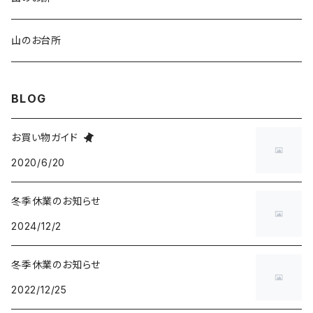
ふるさと便（ミニ）
ご利用券
栃餅
山のお台所
よもぎ餅
BLOG
玄米餅
お買い物ガイド
2020/6/20
白餅
冬季休業のお知らせ
2024/12/2
冬季休業のお知らせ
2022/12/25