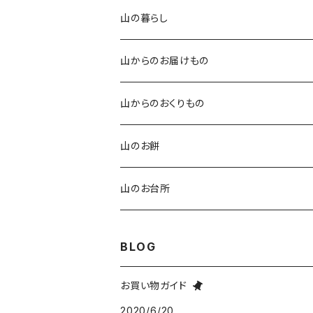
山椒味噌
石臼挽きのきな粉香るクッキー
番茶
山の暮らし
玄米醤油糀
オリジナル卵せんべい
紅茶
オリジナルてぬぐい
山からのお届けもの
玄米塩糀
草ホーキ ミニ
ふるさと便（年間）
山からのおくりもの
草スリッパ
ふるさと便（ひと月便）
お食事券
山のお餅
ふるさと便（ミニ）
ご利用券
栃餅
山のお台所
よもぎ餅
BLOG
玄米餅
お買い物ガイド
2020/6/20