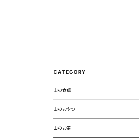
CATEGORY
山の食卓
手作りこんにゃく
山のおやつ
田楽味噌
四季を味わう琥珀糖
山のお茶