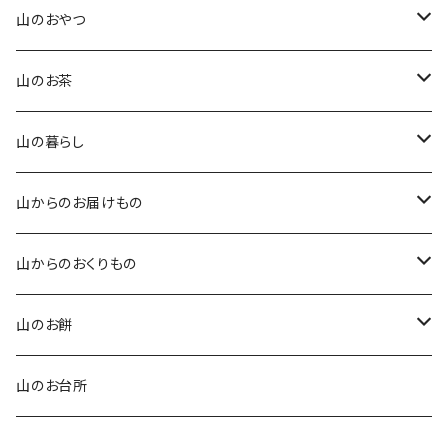
手作りこんにゃく
山のおやつ
田楽味噌
四季を味わう琥珀糖
山のお茶
山椒味噌
石臼挽きのきな粉香るクッキー
番茶
山の暮らし
玄米醤油糀
オリジナル卵せんべい
紅茶
オリジナルてぬぐい
山からのお届けもの
玄米塩糀
草ホーキ ミニ
ふるさと便（年間）
山からのおくりもの
草スリッパ
ふるさと便（ひと月便）
お食事券
山のお餅
ふるさと便（ミニ）
ご利用券
栃餅
山のお台所
よもぎ餅