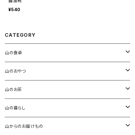
醤油糀
¥540
CATEGORY
山の食卓
手作りこんにゃく
山のおやつ
田楽味噌
四季を味わう琥珀糖
山のお茶
山椒味噌
石臼挽きのきな粉香るクッキー
番茶
山の暮らし
玄米醤油糀
オリジナル卵せんべい
紅茶
オリジナルてぬぐい
山からのお届けもの