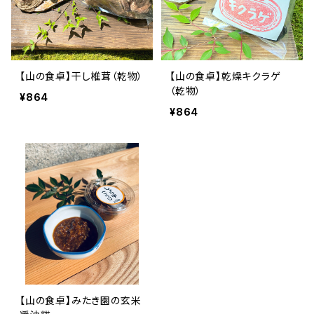
【山の食卓】干し椎茸（乾物）
【山の食卓】乾燥キクラゲ
（乾物）
¥864
¥864
【山の食卓】みたき園の玄米