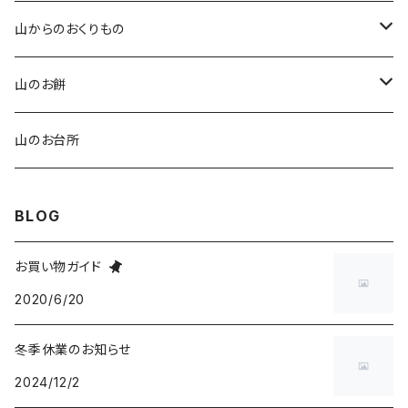
玄米塩糀
草ホーキ ミニ
ふるさと便（年間）
山からのおくりもの
草スリッパ
ふるさと便（ひと月便）
お食事券
山のお餅
ふるさと便（ミニ）
ご利用券
栃餅
山のお台所
よもぎ餅
BLOG
玄米餅
お買い物ガイド
2020/6/20
白餅
冬季休業のお知らせ
2024/12/2